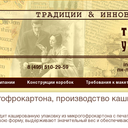
i
8 (495) 510-29-59
пн-п
мпании
Конструкции коробок
Требования к маке
гофрокартона, производство ка
ит кашированную упаковку из микрогофрокартона с печат
вою форму, выдерживают значительный вес и обеспечива