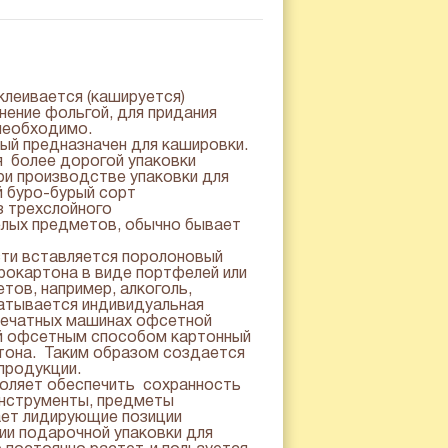
леивается (кашируется)
нение фольгой, для придания
 необходимо.
ый предназначен для кашировки.
я более дорогой упаковки
при производстве упаковки для
й буро-бурый сорт
з трехслойного
елых предметов, обычно бывает
сти вставляется поролоновый
рокартона в виде портфелей или
ов, например, алкоголь,
батывается индивидуальная
 печатных машинах офсетной
ый офсетным способом картонный
ртона. Таким образом создается
продукции.
воляет обеспечить сохранность
 инструменты, предметы
ает лидирующие позиции
ии подарочной упаковки для