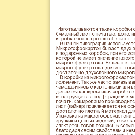
Изготавливаются такие коробки 
бумажный лист с печатью, дополни
коробке более презентабельного 
В нашей типографии используетс
Микрогофрокартон бывает двух ви
и подарочных коробок, при его ис
которой не имеет значение каког
микрогофрокартона. Более плотна
микрогофрокартона, для изготовл
достаточно двухслойного микро
В коробки из микрогофрокартона
ложемент. Так же часто заказыва
чемоданчиков с картонными или в
делается кашированная коробка с
конструкция с с перфорацией в м
печати, каширование производит
лист (лайнер) приклеивается на 
достаточно плотный материал для
Упаковка из микрогофрокартона 
хрупких и ценных изделий, таких 
электробытовой техники. В сегме
благодаря своим свойствам и нев