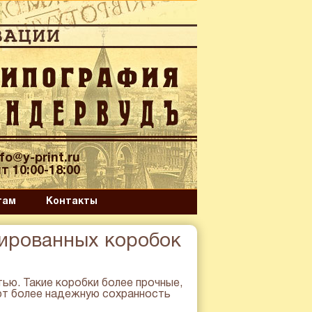
nfo@y-print.ru
т 10:00-18:00
там
Контакты
шированных коробок
ью. Такие коробки более прочные,
ют более надежную сохранность