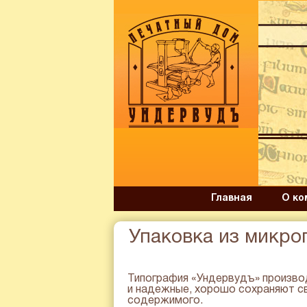
Главная
О ко
Упаковка из микро
Типография «Ундервудъ» производ
и надежные, хорошо сохраняют с
содержимого.