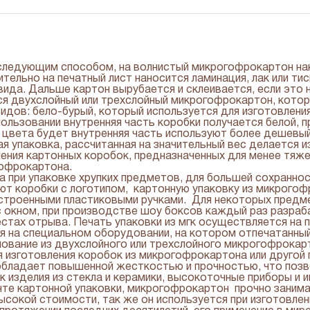
следующим способом, на волнистый микрогофрокартон нак
тельно на печатный лист наносится ламинация, лак или тис
вида. Дальше картон вырубается и склеивается, если это
я двухслойный или трехслойный микрогофрокартон, котор
дов: бело-бурый, который используется для изготовлени
пользовании внутренняя часть коробки получается белой, 
о цвета будет внутренняя часть используют более дешевы
я упаковка, рассчитанная на значительный вес делается и
ения картонных коробок, предназначенных для менее тяж
гофрокартона.
 при упаковке хрупких предметов, для большей сохранно
ют коробки с логотипом, картонную упаковку из микрогоф
строенными пластиковыми ручками. Для некоторых предмет
 окном, при производстве шоу боксов каждый раз разра
естах отрыва. Печать упаковки из мгк осуществляется на
ся на специальном оборудовании, на котором отпечатанн
основание из двухслойного или трехслойного микрогофрока
 изготовления коробок из микрогофрокартона или другой 
обладает повышенной жесткостью и прочностью, что поз
как изделия из стекла и керамики, высокоточные приборы и
нте картонной упаковки, микрогофрокартон прочно заним
ысокой стоимости, так же он используется при изготовлен