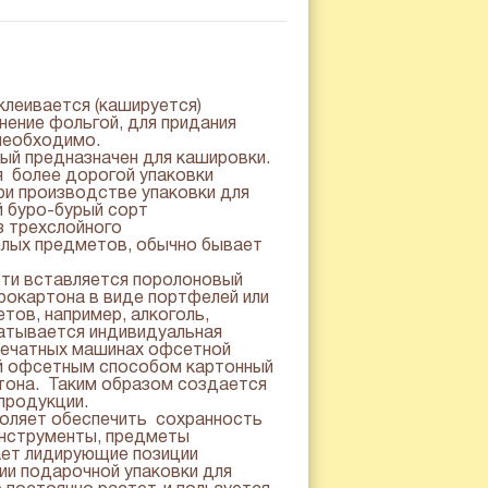
леивается (кашируется)
нение фольгой, для придания
 необходимо.
ый предназначен для кашировки.
я более дорогой упаковки
при производстве упаковки для
й буро-бурый сорт
з трехслойного
елых предметов, обычно бывает
сти вставляется поролоновый
рокартона в виде портфелей или
ов, например, алкоголь,
батывается индивидуальная
 печатных машинах офсетной
ый офсетным способом картонный
ртона. Таким образом создается
продукции.
воляет обеспечить сохранность
 инструменты, предметы
ает лидирующие позиции
ии подарочной упаковки для