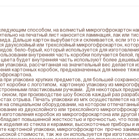
следующим способом, на волнистый микрогофрокартон нак
тельно на печатный лист наносится ламинация, лак или тис
вида. Дальше картон вырубается и склеивается, если это
я двухслойный или трехслойный микрогофрокартон, котор
дов: бело-бурый, который используется для изготовлени
пользовании внутренняя часть коробки получается белой, 
о цвета будет внутренняя часть используют более дешевы
я упаковка, рассчитанная на значительный вес делается и
ения картонных коробок, предназначенных для менее тяж
гофрокартона.
 при упаковке хрупких предметов, для большей сохранно
ют коробки с логотипом, картонную упаковку из микрогоф
строенными пластиковыми ручками. Для некоторых предмет
 окном, при производстве шоу боксов каждый раз разра
естах отрыва. Печать упаковки из мгк осуществляется на
ся на специальном оборудовании, на котором отпечатанн
основание из двухслойного или трехслойного микрогофрока
 изготовления коробок из микрогофрокартона или другой 
обладает повышенной жесткостью и прочностью, что поз
как изделия из стекла и керамики, высокоточные приборы и
нте картонной упаковки, микрогофрокартон прочно заним
ысокой стоимости, так же он используется при изготовлен