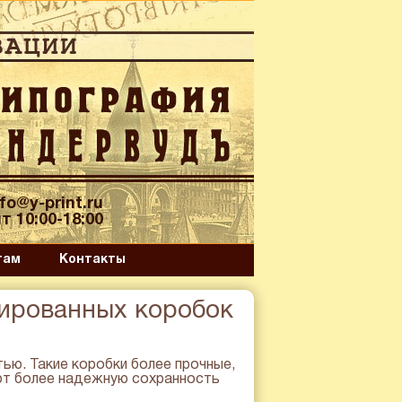
nfo@y-print.ru
т 10:00-18:00
там
Контакты
шированных коробок
ью. Такие коробки более прочные,
ют более надежную сохранность