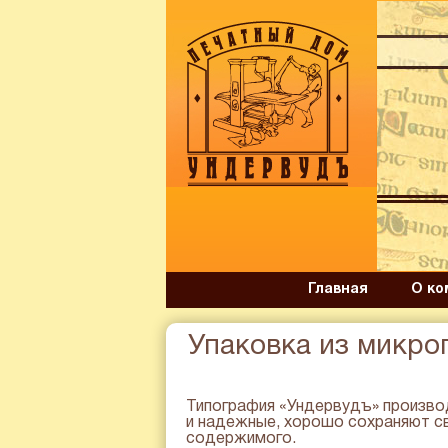
Главная
О ко
Упаковка из микро
Типография «Ундервудъ» производ
и надежные, хорошо сохраняют с
содержимого.