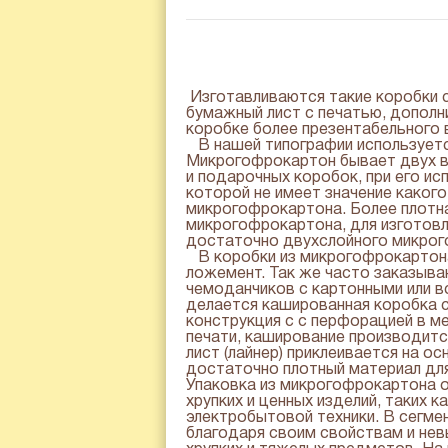
Изготавливаются такие коробки 
бумажный лист с печатью, дополни
коробке более презентабельного 
В нашей типографии используетс
Микрогофрокартон бывает двух ви
и подарочных коробок, при его ис
которой не имеет значение каког
микрогофрокартона. Более плотна
микрогофрокартона, для изготовл
достаточно двухслойного микро
В коробки из микрогофрокартона
ложемент. Так же часто заказыва
чемоданчиков с картонными или в
делается кашированная коробка с
конструкция с с перфорацией в м
печати, каширование производит
лист (лайнер) приклеивается на 
достаточно плотный материал для
Упаковка из микрогофрокартона 
хрупких и ценных изделий, таких 
электробытовой техники. В сегме
благодаря своим свойствам и нев