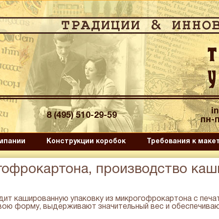
i
8 (495) 510-29-59
пн-п
мпании
Конструкции коробок
Требования к маке
гофрокартона, производство ка
ит кашированную упаковку из микрогофрокартона с печат
вою форму, выдерживают значительный вес и обеспечива