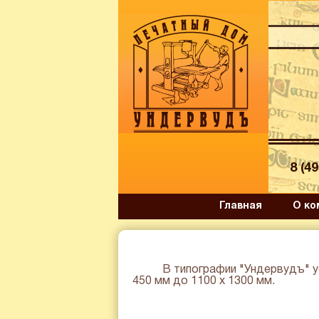
8 (4
Главная
О ко
В типографии "Ундервудъ" ус
450 мм до 1100 х 1300 мм.